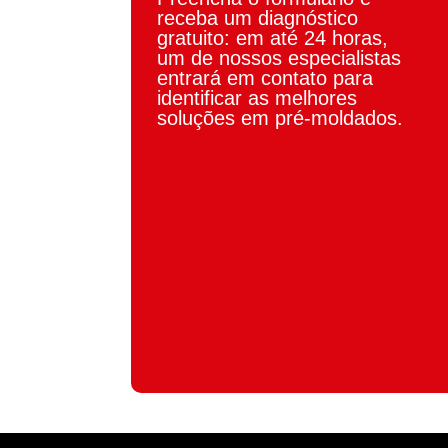
receba um diagnóstico
gratuito:
em até 24 horas,
um de nossos
especialistas
entrará em contato para
identificar as melhores
soluções em
pré-moldados.