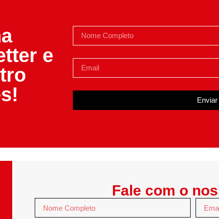
na
tter e
tro
s!
Enviar
Fale com o nos