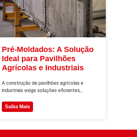
Pré-Moldados: A Solução
Ideal para Pavilhões
Agrícolas e Industriais
A construção de pavilhões agrícolas e
industriais exige soluções eficientes,…
Saiba Mais