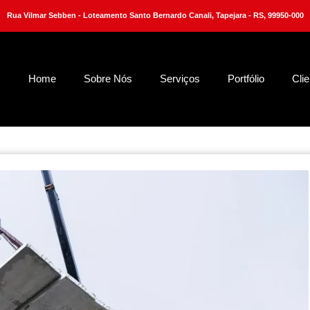
Rua Vilmar Sebben - Loteamento Santo Bernardo Canali, Tapejara - RS, 99950-000
Home
Sobre Nós
Serviços
Portfólio
Cli