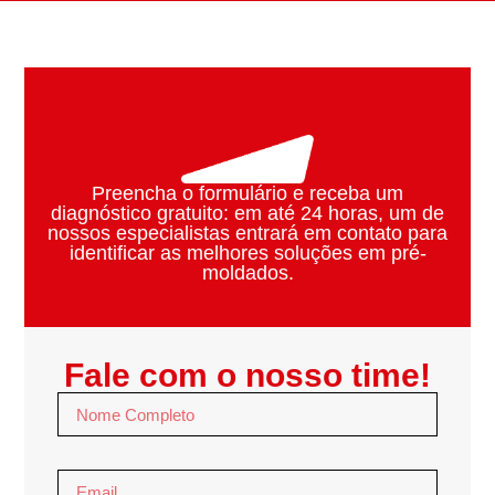
Preencha o formulário e
receba um
diagnóstico gratuito:
em até 24 horas, um de
nossos
especialistas
entrará em contato para
identificar as melhores soluções em
pré-
moldados.
Fale com o nosso time!